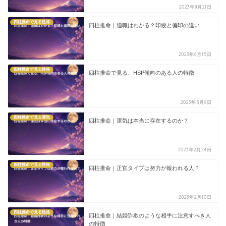
2023年8月21日
四柱推命で見る性格
四柱推命｜適職はわかる？印綬と偏印の違い
2023年6月15日
四柱推命で見る性格
四柱推命で見る、HSP傾向のある人の特徴
2023年5月8日
四柱推命で見る運気
四柱推命｜運気は本当に存在するのか？
2023年2月24日
四柱推命で見る性格
四柱推命｜正官タイプは努力が報われる人？
2023年2月10日
四柱推命で見る性格
四柱推命｜結婚詐欺のような相手に注意すべき人
の特徴