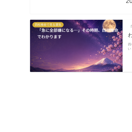
2
四柱推命で見る運気
四
い