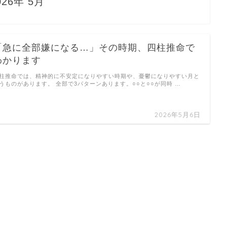
026年 5月
「急に全部嫌になる…」その時期、四柱推命で
わかります
柱推命では、精神的に不安定になりやすい時期や、憂鬱になりやすい月と
うものがあります。 全部で3パターンあります。○○と○○が同時 …
2026年5月6日